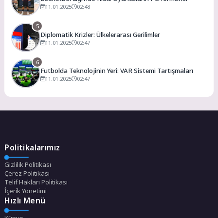
11.01.2025
02:48
5
Diplomatik Krizler: Ülkelerarası Gerilimler
11.01.2025
02:47
6
Futbolda Teknolojinin Yeri: VAR Sistemi Tartışmaları
11.01.2025
02:47
Politikalarımız
Gizlilik Politikası
Çerez Politikası
Telif Hakları Politikası
İçerik Yönetimi
Hızlı Menü
Künye