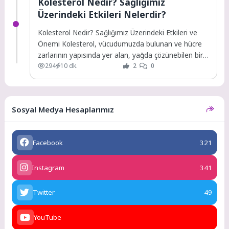
Kolesterol Nedir? Sağlığımız
Üzerindeki Etkileri Nelerdir?
Kolesterol Nedir? Sağlığımız Üzerindeki Etkileri ve
Önemi Kolesterol, vücudumuzda bulunan ve hücre
zarlarının yapısında yer alan, yağda çözünebilen bir
294
10 dk.
2
0
madde...
Sosyal Medya Hesaplarımız
Facebook
321
Instagram
341
Twitter
49
YouTube