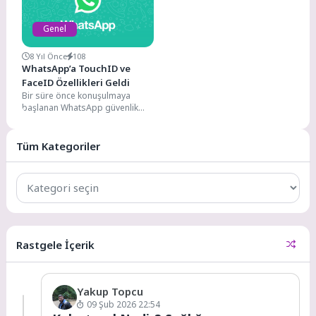
Genel
8 Yıl Önce
108
WhatsApp’a TouchID ve
FaceID Özellikleri Geldi
Bir süre önce konuşulmaya
başlanan WhatsApp güvenlik
sorunlarına sonunca şirket bir
çözüm getirdi ve TouchID...
Tüm Kategoriler
Tüm
Kategoriler
Rastgele İçerik
Yakup Topcu
09 Şub 2026 22:54