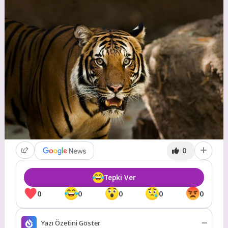
0
Tepki Ver
0
0
0
0
0
Yazı Özetini Göster