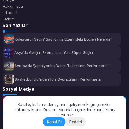
Hakkımızda
Editör Ol
İletişim
Son Yazılar
Kolesterol Nedir? Sağlığımız Üzerindeki Etkileri Nelerdir?
Asya’da Gelişen Ekonomiler: Yeni Süper Güçler
Avrupa’da Şampiyonluk Yarışı: Takımların Performans
Analizi
Basketbol Ligi’nde Yıldız Oyuncuların Performansı
Sosyal Medya
Instagram
Facebook
Twitter
Bu site, kullanıcı deneyimini geliştirmek için çerezleri
kullanmaktadır. Devam ederek bu çerezleri kabul etmiş
LinkedIn
YouTube
TikTok
olursunuz.
Kabul Et
Reddet