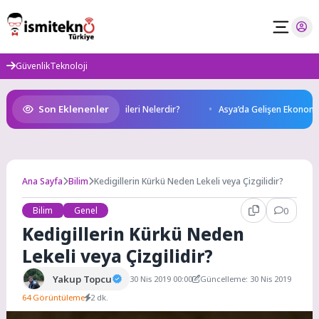
Skip
to
content
Güvenlik
Teknoloji
Son Eklenenler
 Sağlığımız Üzerindeki Etkileri Nelerdir?
Asya’da Gelişen Ekonomiler: 
Ana Sayfa
Bilim
Kedigillerin Kürkü Neden Lekeli veya Çizgilidir?
Bilim
Genel
0
Kedigillerin Kürkü Neden
Lekeli veya Çizgilidir?
Yakup Topcu
30 Nis 2019 00:00
Güncelleme: 30 Nis 2019
64 Görüntüleme
2 dk.