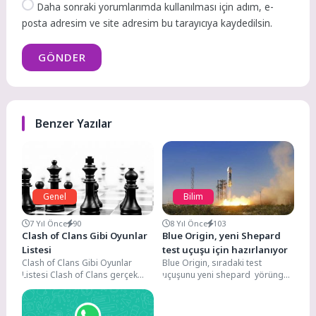
Daha sonraki yorumlarımda kullanılması için adım, e-
posta adresim ve site adresim bu tarayıcıya kaydedilsin.
GÖNDER
Benzer Yazılar
Genel
Bilim
7 Yıl Önce
90
8 Yıl Önce
103
Clash of Clans Gibi Oyunlar
Blue Origin, yeni Shepard
Listesi
test uçuşu için hazırlanıyor
Clash of Clans Gibi Oyunlar
Blue Origin, sıradaki test
Listesi Clash of Clans gerçek
uçuşunu yeni shepard yörünge
zamanlı en iyi strateji oyundur....
altı aracıyla 18 Aralık, Yani
bugün, seyircilerin...