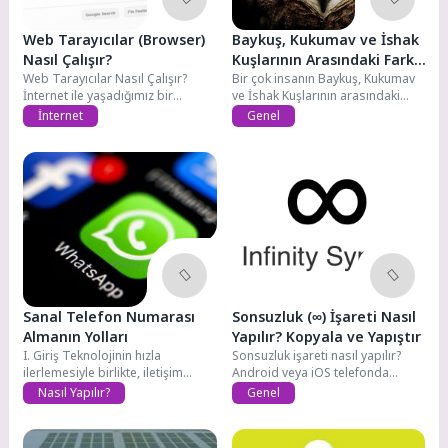
Web Tarayıcılar (Browser)
Baykuş, Kukumav ve İshak
Nasıl Çalışır?
Kuşlarının Arasındaki Fark
Web Tarayıcılar Nasıl Çalışır?
Nedir?
Bir çok insanın Baykuş, Kukumav
İnternet ile yaşadığımız bir
ve İshak Kuşlarının arasındaki
çağdayız. İnternetsiz...
farkı...
İnternet
Genel
Sanal Telefon Numarası
Sonsuzluk (∞) İşareti Nasıl
Almanın Yolları
Yapılır? Kopyala ve Yapıştır
I. Giriş Teknolojinin hızla
Sonsuzluk işareti nasıl yapılır?
ilerlemesiyle birlikte, iletişim
Android veya iOS telefonda
alışkanlıklarımız ve araçlarımız...
sonsuzluk işareti...
Nasıl Yapılır?
Genel