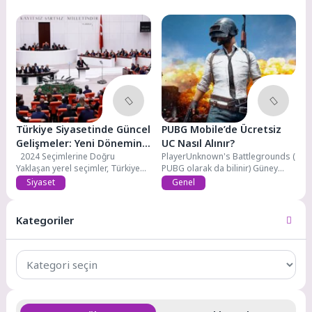
Türkiye Siyasetinde Güncel
PUBG Mobile’de Ücretsiz
Gelişmeler: Yeni Dönemin
UC Nasıl Alınır?
Dinamikleri
2024 Seçimlerine Doğru
PlayerUnknown's Battlegrounds (
Yaklaşan yerel seçimler, Türkiye
PUBG olarak da bilinir) Güney
siyaseti nin...
Koreli şirket...
Siyaset
Genel
Kategoriler
Kategoriler