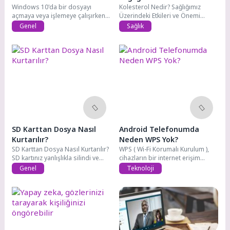
Windows 10'da bir dosyayı
Etkileri Nelerdir?
Kolesterol Nedir? Sağlığımız
açmaya veya işlemeye çalışırken
Üzerindeki Etkileri ve Önemi
0x80071771 hatası...
Kolesterol, vücudumuzda
Genel
Sağlık
bulunan...
SD Karttan Dosya Nasıl
Android Telefonumda
Kurtarılır?
Neden WPS Yok?
SD Karttan Dosya Nasıl Kurtarılır?
WPS ( Wi-Fi Korumalı Kurulum ),
SD kartınız yanlışlıkla silindi ve...
cihazların bir internet erişim...
Genel
Teknoloji