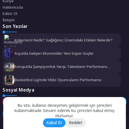
Künye
Hakkımızda
Editör Ol
İletişim
Son Yazılar
Kolesterol Nedir? Sağlığımız Üzerindeki Etkileri Nelerdir?
Asya’da Gelişen Ekonomiler: Yeni Süper Güçler
Avrupa’da Şampiyonluk Yarışı: Takımların Performans
Analizi
Basketbol Ligi’nde Yıldız Oyuncuların Performansı
Sosyal Medya
Instagram
Facebook
Twitter
Bu site, kullanıcı deneyimini geliştirmek için çerezleri
kullanmaktadır. Devam ederek bu çerezleri kabul etmiş
LinkedIn
YouTube
TikTok
olursunuz.
Kabul Et
Reddet