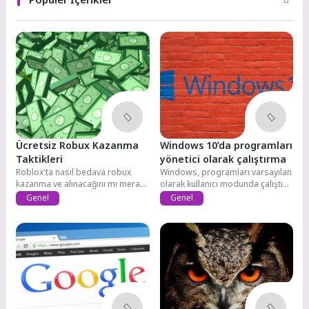
Ücretsiz Robux Kazanma
Windows 10’da programları
Taktikleri
yönetici olarak çalıştırma
Roblox'ta nasıl bedava robux
Windows, programları varsayılan
kazanma ve alınacağını mı merak
olarak kullanıcı modunda çalıştırır.
ediyorsunuz?...
Programları yönetici modunda...
Genel
Genel