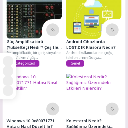
Güç Amplifikatörü
Android Cihazlarda
(Yükselteç) Nedir? Çeşitleri
LOST.DIR Klasörü Nedir?
Nelerdir?
Bir amplifikatör, bir giriş sinyalinin
Android kullanıcılarının çoğu,
voltaj / akım / güç...
telefonlarının Dosya
Yöneticisinde LOST.DIR adında
Uncategorized
Genel
bir klasör...
Windows 10 0x80071771
Kolesterol Nedir?
Hatası Nasıl Düzeltilir?
Sağlığımız Üzerindeki