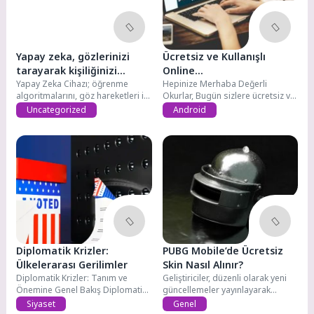
Yapay zeka, gözlerinizi
Ücretsiz ve Kullanışlı
tarayarak kişiliğinizi
Online
öngörebilir
Yapay Zeka Cihazı; öğrenme
Meetings(Konferans)
Hepinize Merhaba Değerli
algoritmalarını, göz hareketleri ile
Okurlar, Bugün sizlere ücretsiz ve
Programları
beş kişilik...
kullanışlı Online...
Uncategorized
Android
Diplomatik Krizler:
PUBG Mobile’de Ücretsiz
Ülkelerarası Gerilimler
Skin Nasıl Alınır?
Diplomatik Krizler: Tanım ve
Geliştiriciler, düzenli olarak yeni
Önemine Genel Bakış Diplomatik
güncellemeler yayınlayarak
krizler: ülkeler...
oyuncuları oyuna bağlamaya
Siyaset
Genel
çalışıyorlar...