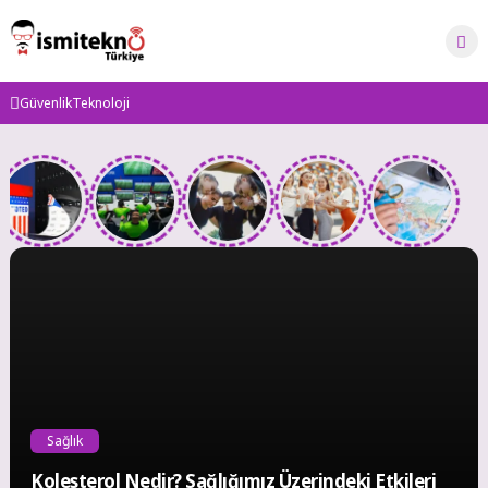
Skip
to
content
Güvenlik
Teknoloji
İsmi
Tekno
Sağlık
Kolesterol Nedir? Sağlığımız Üzerindeki Etkileri