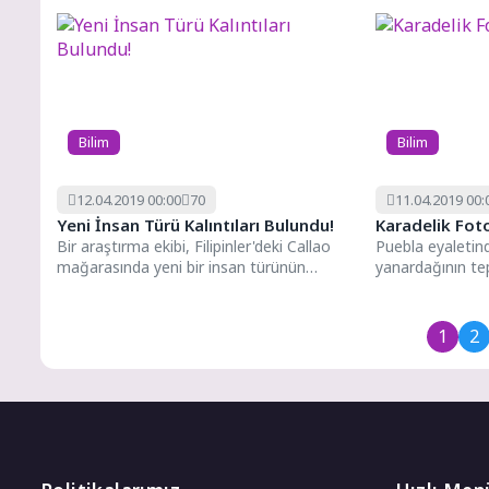
vardır. Son...
Bilim
Bilim
12.04.2019 00:00
70
11.04.2019 00:
Yeni İnsan Türü Kalıntıları Bulundu!
Karadelik Foto
Bir araştırma ekibi, Filipinler'deki Callao
Puebla eyaletin
mağarasında yeni bir insan türünün
yanardağının te
kalıntılarını keşfetti. Bu kalıntılar
bin metre yükse
insanların...
inşa...
1
2