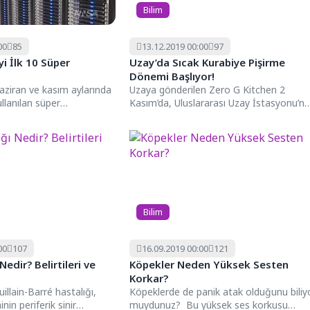
Bilim
00
85
13.12.2019 00:00
97
yi İlk 10 Süper
Uzay’da Sıcak Kurabiye Pişirme
Dönemi Başlıyor!
aziran ve kasım aylarında
Uzaya gönderilen Zero G Kitchen 2
llanılan süper
Kasım’da, Uluslararası Uzay İstasyonu’n
stelerini açıklamıştı ve bu...
Cygnus uzay aracı ile birçok...
Bilim
00
107
16.09.2019 00:00
121
edir? Belirtileri ve
Köpekler Neden Yüksek Sesten
Korkar?
illain-Barré hastalığı,
Köpeklerde de panik atak olduğunu biliy
nin periferik sinir
muydunuz? Bu yüksek ses korkusu