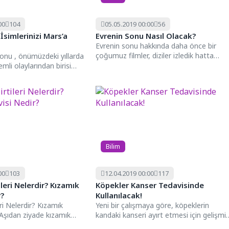
00
104
05.05.2019 00:00
56
simlerinizi Mars’a
Evrenin Sonu Nasıl Olacak?
Evrenin sonu hakkında daha önce bir
çoğumuz filmler, diziler izledik hatta
nu , önümüzdeki yıllarda
bunları anlatan ayrıntılı kitaplar...
mli olaylarından birisi
u...
Bilim
00
103
12.04.2019 00:00
117
ileri Nelerdir? Kızamık
Köpekler Kanser Tedavisinde
r?
Kullanılacak!
ri Nelerdir? Kızamık
Yeni bir çalışmaya göre, köpeklerin
 Aşıdan ziyade kızamık
kandaki kanseri ayırt etmesi için gelişmi
anılan bazı yöntemler
koku alma duyularının olduğu...