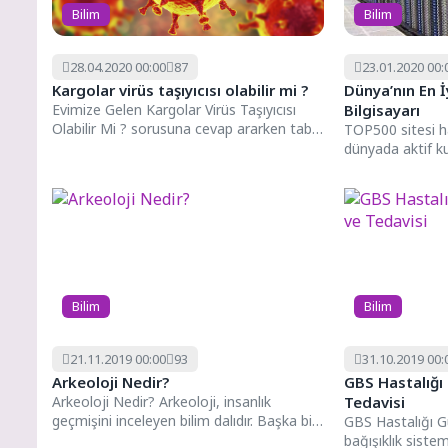
Bilim
Bilim
28.04.2020 00:00
87
23.01.2020 00:
Kargolar virüs taşıyıcısı olabilir mi ?
Dünya’nın En İ
Evimize Gelen Kargolar Virüs Taşıyıcısı
Bilgisayarı
Olabilir Mi ? sorusuna cevap ararken tabi
TOP500 sitesi h
ki de en...
dünyada aktif ku
bilgisayarların li
Bilim
Bilim
21.11.2019 00:00
93
31.10.2019 00:
Arkeoloji Nedir?
GBS Hastalığı N
Arkeoloji Nedir? Arkeoloji, insanlık
Tedavisi
geçmişini inceleyen bilim dalıdır. Başka bir
GBS Hastalığı Gu
değişle eskinin bilimidir. Arkeologlar, tarih...
bağışıklık sistemi