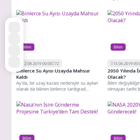
sisteminizde (PNS
hücrelerine saldır
Bilim
Bilim
12.08.2019 00:00
72
13.06.2019 00:
Binlerce Su Ayısı Uzayda Mahsur
2050 Yılında 
Kaldı
Olacak?
Ay'da, bir uzay kazası nedeniyle su ayıları
İklim değişikliği
olarak da bilinen binlerce tardigrad
olmayan tarihi b
mahsur kaldı. Geçen...
öngörülüyor. D
gelecek?...
Bilim
Bilim