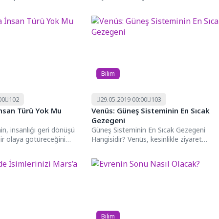
) sağlıklı sinir
köpeklerinizin hayatını olumsuz yönde...
dığı nadir...
Bilim
00
102
29.05.2019 00:00
103
İnsan Türü Yok Mu
Venüs: Güneş Sisteminin En Sıcak
Gezegeni
nin, insanlığı geri dönüşü
Güneş Sisteminin En Sıcak Gezegeni
ir olaya götüreceğini
Hangisidir? Venüs, kesinlikle ziyaret
ünyanın sonu mu
etmek istemeyeceğiniz gezegenlerden
biridir. Bu kesin...
Bilim