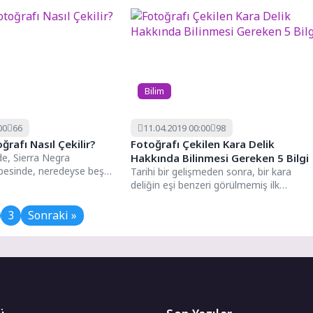
Bilim
00
66
11.04.2019 00:00
98
ğrafı Nasıl Çekilir?
Fotoğrafı Çekilen Kara Delik
de, Sierra Negra
Hakkında Bilinmesi Gereken 5 Bilgi
pesinde, neredeyse beş
Tarihi bir gelişmeden sonra, bir kara
kliğinde dev bir anten
deliğin eşi benzeri görülmemiş ilk
görüntüsü çekildi. Bu günden...
3
Sonraki »