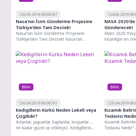
26.05.2019 00:00
67
24.05.2019 00:
Nasa’nın İsim Gönderme Projesine
NASA 2020’de İ
Türkiye’den Tam Destek!
Gönderecek!
Nasa'nın İsim Gönderme Projesine
Mars 2020 misyo
Türkiye'den Tam Destek! Nasa'nın
insanlığın en öne
projesine Türkiye'nin ilgisinin fazla olması,
olacak ve sizde b
Nasa'nın dikkatini...
Bilim
Bilim
30.04.2019 00:00
61
20.04.2019 00:
Kedigillerin Kürkü Neden Lekeli veya
Kızamık Belirt
Çizgilidir?
Tedavisi Nedi
Aslanlar, jaguarlar, kaplanlar, leoparlar ...
Kızamık Belirtile
ne kadar güzel ve etkileyici. Kedigillerin
Tedavisi Nedir?
tüylerinin neden pürüzsüz, çizgilerle...
tedavisinde kull