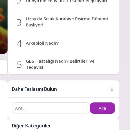
2
Dünya’nın En İyi İlk 10 Süper Bilgisayarı
3
Uzay’da Sıcak Kurabiye Pişirme Dönemi
Başlıyor!
4
Arkeoloji Nedir?
5
GBS Hastalığı Nedir? Belirtileri ve
Tedavisi
6
Köpekler Neden Yüksek Sesten Korkar?
Daha Fazlasını Bulun
7
Arama:
Binlerce Su Ayısı Uzayda Mahsur Kaldı
8
Diğer Kategoriler
2050 Yılında İnsan Türü Yok Mu Olacak?