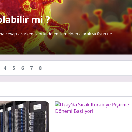
olabilir mi ?
suna cevap ararken tabi ki de en temelden alarak virüsün ne
4
5
6
7
8