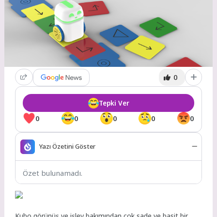
0
Tepki Ver
0
0
0
0
0
Yazı Özetini Göster
Özet bulunamadı.
Kubo görünüş ve işlev bakımından çok sade ve basit bir