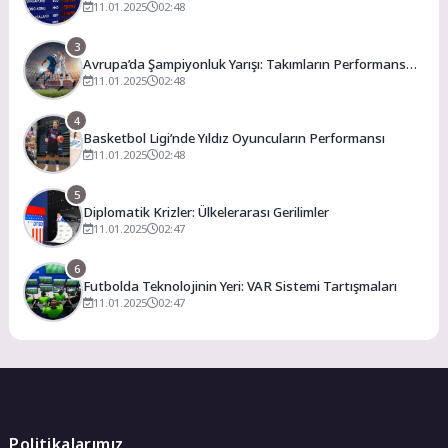
11.01.2025
02:48
3
Avrupa’da Şampiyonluk Yarışı: Takımların Performans
Analizi
11.01.2025
02:48
4
Basketbol Ligi’nde Yıldız Oyuncuların Performansı
11.01.2025
02:48
5
Diplomatik Krizler: Ülkelerarası Gerilimler
11.01.2025
02:47
6
Futbolda Teknolojinin Yeri: VAR Sistemi Tartışmaları
11.01.2025
02:47
Politikalarımız