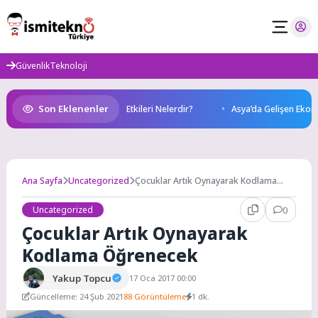
Skip
to
content
Güvenlik
Teknoloji
Son Eklenenler
edir? Sağlığımız Üzerindeki Etkileri Nelerdir?
Asya’da Gelişen Ekonomi
Ana Sayfa
Uncategorized
Çocuklar Artık Oynayarak Kodlama
Öğrenecek
Uncategorized
0
Çocuklar Artık Oynayarak
Kodlama Öğrenecek
Yakup Topcu
17 Oca 2017 00:00
Güncelleme: 24 Şub 2021
88 Görüntüleme
1 dk.