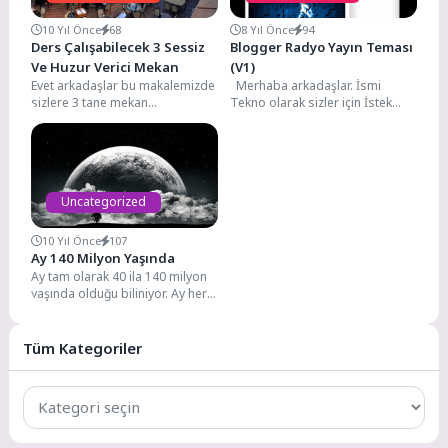
10 Yıl Önce
68
8 Yıl Önce
94
Ders Çalışabilecek 3 Sessiz
Blogger Radyo Yayın Teması
Ve Huzur Verici Mekan
(V1)
Evet arkadaşlar bu makalemizde
Merhaba arkadaşlar. İsmi
sizlere 3 tane mekan
Tekno olarak sizler için İstek
sıralayacağız. Bu sıralayacağımız
Matik entegreli blogger radyo
mekanlar sessiz ortamlar
yayın temasını...
olduğundan...
Uncategorized
10 Yıl Önce
107
Ay 140 Milyon Yaşında
Ay tam olarak 40 ila 140 milyon
yaşında olduğu biliniyor. Ay her
zaman havada. Peki...
Tüm Kategoriler
Tüm
Kategoriler