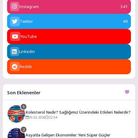
Instagram
341
Twitter
49
YouTube
Linkedin
Reddit
Son Eklenenler
1
Kolesterol Nedir? Sağlığımız Üzerindeki Etkileri Nelerdir?
09.02.2026
22:54
2
Asya’da Gelişen Ekonomiler: Yeni Süper Güçler