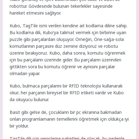
robottur. Gövdesinde bulunan tekerlekler sayesinde
hareket etmesini sağlıyor.
Kubo, TagTile ismi verilen kendine ait kodlama diline sahip.
Bu kodlama dili, Kubo’ya talimat vermek için birbirine uyan
puzzle gibi parçalardan oluşuyor. Örneğin, Öne-sağa-sola
komutlarının parçasını düz zemine diziyoruz ve robotu
üzerine bırakıyoruz. Kubo, daha sonra, komutu öğrenmek
için bu parçaların üzerinde gider. Bu parçaların üzerinden
gittikten sora bu komutu öğrenir ve aynısını parçalar
olmadan yapar.
Kubo, bulmaca parçalarını bir RFID teknolojisi kullanarak
okur; her parçanın bireysel bir RFID etiketi vardır ve Kubo
da okuyucu bulunur.
Basit gibi gelse de, çocukların bir pc ekranına bakmadan
onları programlamanın temellerini öğretmek için oldukça iyi
bir yoldur.
TagTile dili için genişleme paketleri de olacak, bu nedenle