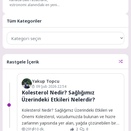
alıyor
astronomi alanındaki en yeni
gizemlerden biriyle ilgili ipuçları
bulmuş olabilir. Kanada'daki yeni
bir...
Tüm Kategoriler
Tüm
Kategoriler
Rastgele İçerik
Yakup Topcu
09 Şub 2026 22:54
Kolesterol Nedir? Sağlığımız
Üzerindeki Etkileri Nelerdir?
Kolesterol Nedir? Sağlığımız Üzerindeki Etkileri ve
Önemi Kolesterol, vücudumuzda bulunan ve hücre
zarlarının yapısında yer alan, yağda çözünebilen bir
291
10 dk.
2
0
madde...