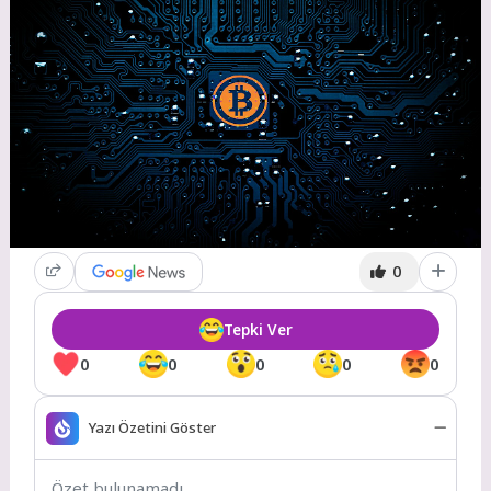
0
Tepki Ver
0
0
0
0
0
Yazı Özetini Göster
Özet bulunamadı.