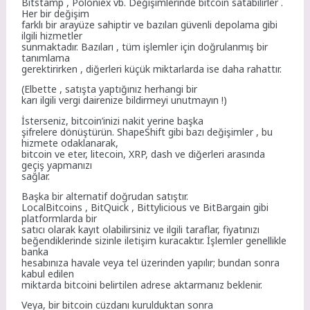
Bitstamp , Poloniex vb. Değişimlerinde bitcoin satabilirler .
Her bir değişim
farklı bir arayüze sahiptir ve bazıları güvenli depolama gibi
ilgili hizmetler
sunmaktadır. Bazıları , tüm işlemler için doğrulanmış bir
tanımlama
gerektirirken , diğerleri küçük miktarlarda ise daha rahattır.
(Elbette , satışta yaptığınız herhangi bir
karı ilgili vergi dairenize bildirmeyi unutmayın !)
İsterseniz, bitcoin’inizi nakit yerine başka
şifrelere dönüştürün. ShapeShift gibi bazı değişimler , bu
hizmete odaklanarak,
bitcoin ve eter, litecoin, XRP, dash ve diğerleri arasında
geçiş yapmanızı
sağlar.
Başka bir alternatif doğrudan satıştır.
LocalBitcoins , BitQuick , Bittylicious ve BitBargain gibi
platformlarda bir
satıcı olarak kayıt olabilirsiniz ve ilgili taraflar, fiyatınızı
beğendiklerinde sizinle iletişim kuracaktır. İşlemler genellikle
banka
hesabınıza havale veya tel üzerinden yapılır; bundan sonra
kabul edilen
miktarda bitcoini belirtilen adrese aktarmanız beklenir.
Veya, bir bitcoin cüzdanı kurulduktan sonra