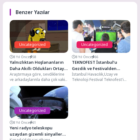
Benzer Yazılar
Uncategorized
Uncategorized
8 Yıl Önce
58
8 Yıl Önce
66
Yalnızlıktan Hoşlananların
TEKNOFEST İstanbul’u
Daha Akıllı Oldukları Ortaya
Gezdik ve Festivalden
Araştırmaya göre, sevdiklerine
İstanbul Havacılık,Uzay ve
Çıktı!
Görüntüleri Sizlere
ve arkadaşlarınla daha çok vakit
Teknoloji Festival Teknofest'i
Aktarıyoruz
geçiren ve eğlenen bir kişinin
ziyaret ettik ve festivalle ilgili her
mutluluğu, çok...
şeyi sizler içi...
Uncategorized
8 Yıl Önce
61
Yeni radyo teleskopu
uzaydan gizemli sinyaller
Kanada'daki rasathane,