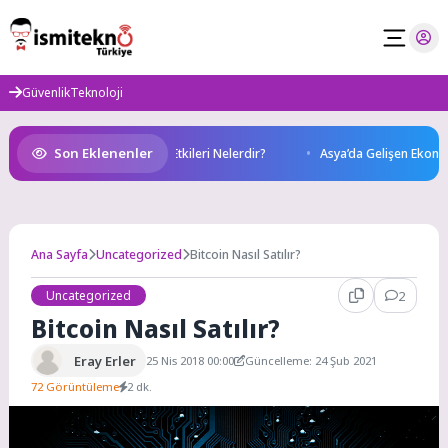
Skip
to
content
Güvenlik
Teknoloji
Son Eklenenler
ir? Sağlığımız Üzerindeki Etkileri Nelerdir?
Asya’da Gelişen Ekonomiler
Ana Sayfa
Uncategorized
Bitcoin Nasıl Satılır?
Uncategorized
2
Bitcoin Nasıl Satılır?
Eray Erler
25 Nis 2018 00:00
Güncelleme: 24 Şub 2021
72 Görüntüleme
2 dk.