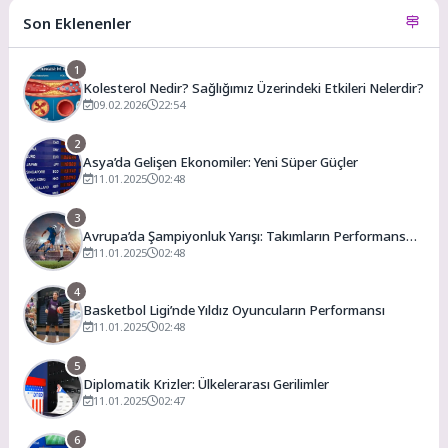
Son Eklenenler
1
Kolesterol Nedir? Sağlığımız Üzerindeki Etkileri Nelerdir?
09.02.2026
22:54
2
Asya’da Gelişen Ekonomiler: Yeni Süper Güçler
11.01.2025
02:48
3
Avrupa’da Şampiyonluk Yarışı: Takımların Performans
Analizi
11.01.2025
02:48
4
Basketbol Ligi’nde Yıldız Oyuncuların Performansı
11.01.2025
02:48
5
Diplomatik Krizler: Ülkelerarası Gerilimler
11.01.2025
02:47
6