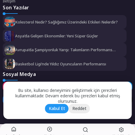
İletişim
Son Yazılar
Kolesterol Nedir? Sağlığımız Üzerindeki Etkileri Nelerdir?
Asya’da Gelişen Ekonomiler: Yeni Süper Güçler
Avrupa’da Şampiyonluk Yarışı: Takımların Performans
Analizi
Basketbol Ligi’nde Yıldız Oyuncuların Performansı
Sosyal Medya
Instagram
Facebook
Twitter
Bu site, kullanıcı deneyimini geliştirmek için çerezleri
kullanmaktadır. Devam ederek bu çerezleri kabul etmiş
LinkedIn
YouTube
TikTok
olursunuz.
Kabul Et
Reddet