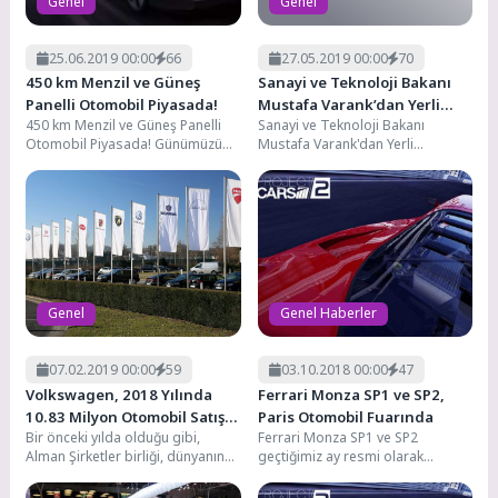
Genel
Genel
25.06.2019 00:00
66
27.05.2019 00:00
70
450 km Menzil ve Güneş
Sanayi ve Teknoloji Bakanı
Panelli Otomobil Piyasada!
Mustafa Varank’dan Yerli
450 km Menzil ve Güneş Panelli
Sanayi ve Teknoloji Bakanı
Otomobil İçin Önemli
Otomobil Piyasada! Günümüzün
Mustafa Varank'dan Yerli
Açıklamalar!
en popüler araçları olan elektrikli
Otomobil İçin Önemli
araçlar...
Açıklamalar! Ankara'da bir iftar
yemeğine...
Genel
Genel Haberler
07.02.2019 00:00
59
03.10.2018 00:00
47
Volkswagen, 2018 Yılında
Ferrari Monza SP1 ve SP2,
10.83 Milyon Otomobil Satışı
Paris Otomobil Fuarında
Bir önceki yılda olduğu gibi,
Ferrari Monza SP1 ve SP2
Yaptı
Alman Şirketler birliği, dünyanın
geçtiğimiz ay resmi olarak
en büyük motorlu taşıt üreticisi
piyasaya sürüldü ve şimdi Ferrari
olarak...
otomobiller...