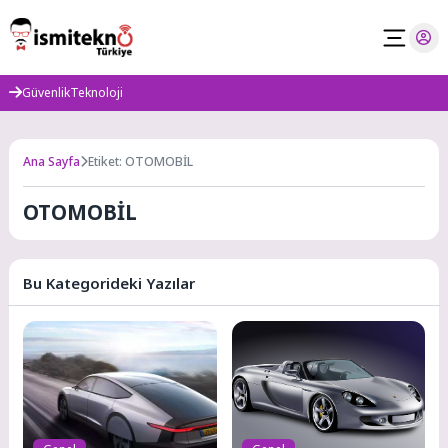
Skip
to
content
Güvenlik
Teknoloji
Ana Sayfa
Etiket: OTOMOBİL
OTOMOBİL
Bu Kategorideki Yazılar