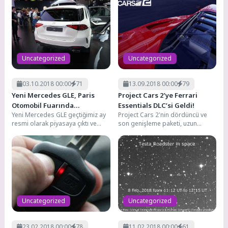
Uncategorized
Uncategorized
03.10.2018 00:00
71
13.09.2018 00:00
79
Yeni Mercedes GLE, Paris
Project Cars 2’ye Ferrari
Otomobil Fuarında
Essentials DLC’si Geldi!
Yeni Mercedes GLE geçtiğimiz ay
Project Cars 2'nin dördüncü ve
Sergileniyor
resmi olarak piyasaya çıktı ve
son genişleme paketi, uzun
şimdi Mercedes son SUV dünya...
zamandır beklenen Ferrari
Essentials Pack indirmeye...
Uncategorized
Uncategorized
23.02.2018 00:00
78
11.02.2018 00:00
61