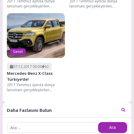
2017 Temmuz ayında dünya
2017 Temmuz ayında dünya
lansmanı gerçekleştirilen
lansmanı gerçekleştirilen
Mercedez-Benz X-Class,
Mercedez-Benz X-Class,
geçtiğimiz günlerde Türkiye
geçtiğimiz günlerde Türkiye
pazarına giriş yaptı. Modelin...
pazarına giriş yaptı. Modelin...
Genel
07.12.2017 00:00
62
Mercedes-Benz X-Class
Türkiye’de!
2017 Temmuz ayında dünya
lansmanı gerçekleştirilen
Mercedez-Benz X-Class,
geçtiğimiz günlerde Türkiye
pazarına giriş yaptı. Modelin...
Daha Fazlasını Bulun
Arama: