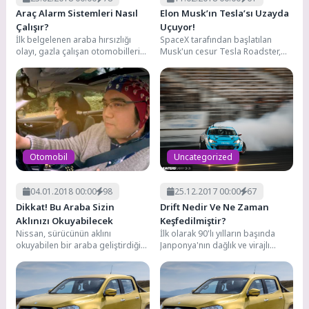
Araç Alarm Sistemleri Nasıl
Elon Musk’ın Tesla’sı Uzayda
Çalışır?
Uçuyor!
İlk belgelenen araba hırsızlığı
SpaceX tarafından başlatılan
olayı, gazla çalışan otomobillerin
Musk'un cesur Tesla Roadster,
ilk tanıtılmasından sadece on yıl
Ay'ın yörüngesinin ötesine geçen
sonra 1896'da...
sanal teleskop projesi
tarafından...
Otomobil
Uncategorized
04.01.2018 00:00
98
25.12.2017 00:00
67
Dikkat! Bu Araba Sizin
Drift Nedir Ve Ne Zaman
Aklınızı Okuyabilecek
Keşfedilmiştir?
Nissan, sürücünün aklını
İlk olarak 90'lı yılların başında
okuyabilen bir araba geliştirdiğini
Janponya'nın dağlık ve virajlı
iddia ediyor. Tıpta uyarlanan
yollarında giderek hızla aşağıya
yazılım, bir aracın tepkisini...
inmeye çalışan...