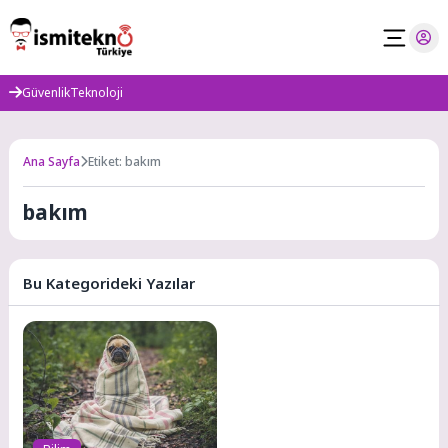
Skip
to
content
Güvenlik
Teknoloji
Ana Sayfa
Etiket: bakım
bakım
Bu Kategorideki Yazılar