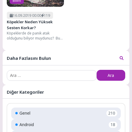
Bilim
16.09.2019 00:00
119
Köpekler Neden Yüksek
Sesten Korkar?
Köpeklerde de panik atak
olduğunu biliyor muydunuz? Bu
yüksek ses korkusu
köpeklerinizin hayatını olumsuz
yönde...
Daha Fazlasını Bulun
Arama:
Diğer Kategoriler
Genel
210
Android
18