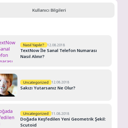
Kullanıcı Bilgileri
Nasıl Yapılır?
12.08.2018
TextNow İle Sanal Telefon Numarası
Nasıl Alınır?
Uncategorized
12.08.2018
Sakızı Yutarsanız Ne Olur?
Uncategorized
11.08.2018
Doğada Keşfedilen Yeni Geometrik Şekil:
Scutoid