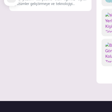
çözümler geliştirmeye ve teknolojiyi...