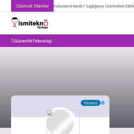
Skip
Güncel Olanlar
Kolesterol Nedir? Sağlığımız Üzerindeki Etkil
to
content
Güvenlik
Teknoloji
Yönetici