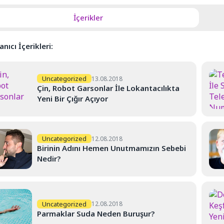
İçerikler
anıcı İçerikleri:
Uncategorized
13.08.2018
Çin, Robot Garsonlar İle Lokantacılıkta
Yeni Bir Çığır Açıyor
Uncategorized
12.08.2018
Birinin Adını Hemen Unutmamızın Sebebi
Nedir?
Uncategorized
12.08.2018
Parmaklar Suda Neden Buruşur?