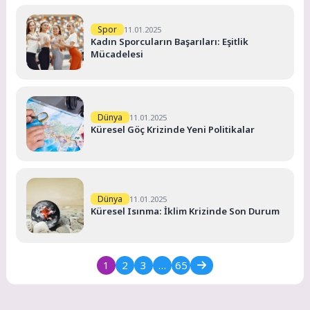
Spor
11.01.2025
Kadın Sporcuların Başarıları: Eşitlik
Mücadelesi
Dünya
11.01.2025
Küresel Göç Krizinde Yeni Politikalar
Dünya
11.01.2025
Küresel Isınma: İklim Krizinde Son Durum
1
2
3
…
65